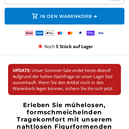
shopping_cart
IN DEN WARENKORB ➔
Zahlungsmethoden
Noch
5 Stück auf Lager
UPDATE:
Unser Sommer-Sale endet heute Abend!
Aufgrund der hohen Nachfrage ist unser Lager fast
ausverkauft. Wenn Sie den Artikel noch in den
Warenkorb legen können, sichern Sie ihn sich jetzt.
Erleben Sie mühelosen,
formschmeichelnden
Tragekomfort mit unserem
nahtlosen Figurformenden