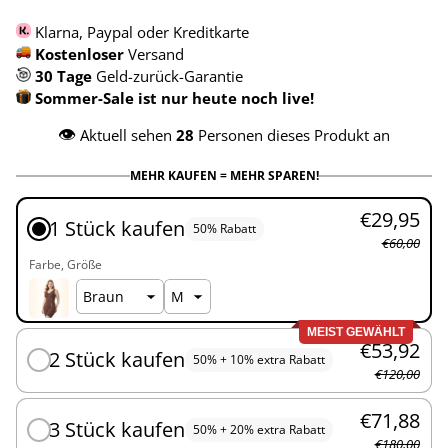
Klarna, Paypal oder Kreditkarte
Kostenloser
Versand
30 Tage
Geld-zurück-Garantie
Sommer-Sale ist nur heute noch live!
👁️
Aktuell sehen
28
Personen dieses Produkt an
MEHR KAUFEN = MEHR SPAREN!
€29,95
1 Stück kaufen
50% Rabatt
€60,00
Farbe
Größe
MEIST GEWÄHLT
€53,92
2 Stück kaufen
50% + 10% extra Rabatt
€120,00
€71,88
3 Stück kaufen
50% + 20% extra Rabatt
€180,00