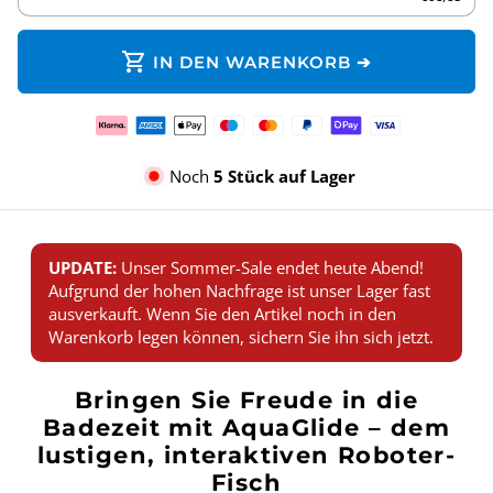
shopping_cart
IN DEN WARENKORB ➔
Zahlungsmethoden
Noch
5 Stück auf Lager
UPDATE:
Unser Sommer-Sale endet heute Abend!
Aufgrund der hohen Nachfrage ist unser Lager fast
ausverkauft. Wenn Sie den Artikel noch in den
Warenkorb legen können, sichern Sie ihn sich jetzt.
Bringen Sie Freude in die
Badezeit mit AquaGlide – dem
lustigen, interaktiven Roboter-
Fisch