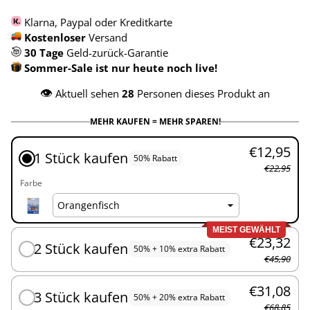
Klarna, Paypal oder Kreditkarte
Kostenloser
Versand
30 Tage
Geld-zurück-Garantie
Sommer-Sale ist nur heute noch live!
👁️
Aktuell sehen
28
Personen dieses Produkt an
MEHR KAUFEN = MEHR SPAREN!
€12,95
1 Stück kaufen
50% Rabatt
€22,95
Farbe
MEIST GEWÄHLT
€23,32
2 Stück kaufen
50% + 10% extra Rabatt
€45,90
€31,08
3 Stück kaufen
50% + 20% extra Rabatt
€68,85