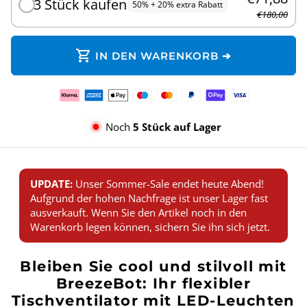
3 Stück kaufen
50% + 20% extra Rabatt
€180,00
shopping_cart
IN DEN WARENKORB ➔
Zahlungsmethoden
Noch
5 Stück auf Lager
UPDATE:
Unser Sommer-Sale endet heute Abend!
Aufgrund der hohen Nachfrage ist unser Lager fast
ausverkauft. Wenn Sie den Artikel noch in den
Warenkorb legen können, sichern Sie ihn sich jetzt.
Bleiben Sie cool und stilvoll mit
BreezeBot: Ihr flexibler
Tischventilator mit LED-Leuchten