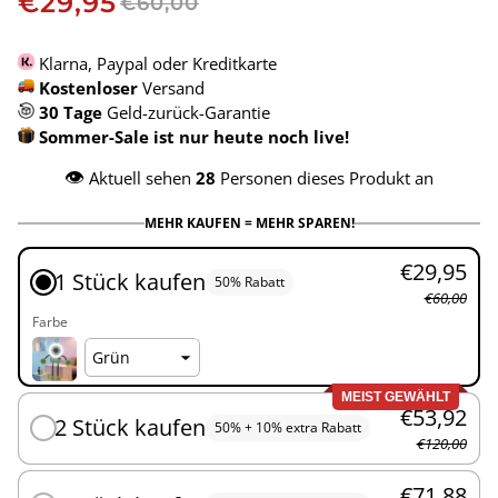
€29,95
€60,00
Klarna, Paypal oder Kreditkarte
Kostenloser
Versand
30 Tage
Geld-zurück-Garantie
Sommer-Sale ist nur heute noch live!
👁️
Aktuell sehen
28
Personen dieses Produkt an
MEHR KAUFEN = MEHR SPAREN!
€29,95
1 Stück kaufen
50% Rabatt
€60,00
Farbe
MEIST GEWÄHLT
€53,92
2 Stück kaufen
50% + 10% extra Rabatt
€120,00
€71,88