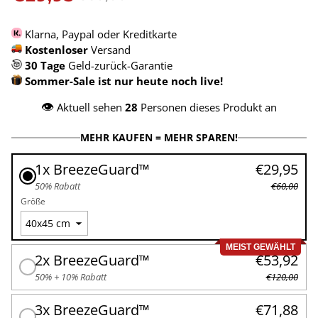
Klarna, Paypal oder Kreditkarte
Kostenloser
Versand
30 Tage
Geld-zurück-Garantie
Sommer-Sale ist nur heute noch live!
👁️
Aktuell sehen
28
Personen dieses Produkt an
MEHR KAUFEN = MEHR SPAREN!
1x BreezeGuard™
€29,95
50% Rabatt
€60,00
Größe
MEIST GEWÄHLT
2x BreezeGuard™
€53,92
50% + 10% Rabatt
€120,00
3x BreezeGuard™
€71,88