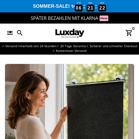
Direkt
STD
MIN
SEK
:
:
SOMMER-SALE! ✨
06
21
22
zum
Inhalt
SPÄTER BEZAHLEN MIT KLARNA
0
menu
search
shopping_cart
✓ Versand innerhalb von 24 Stunden
✓ 30 Tage Garantie
✓ Sicherer und schneller Checkout
✓ Kostenloser Versand