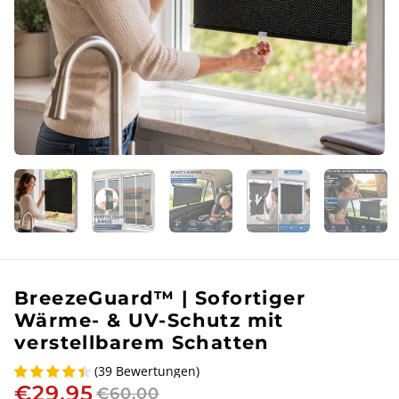
BreezeGuard™ | Sofortiger
Wärme- & UV-Schutz mit
verstellbarem Schatten
(
39
Bewertungen
)
€29,95
€60,00