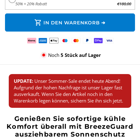
50% + 20% Rabatt
€180,00
shopping_cart
IN DEN WARENKORB ➔
Zahlungsmethoden
Noch
5 Stück auf Lager
UPDATE:
Unser Sommer-Sale endet heute Abend!
Aufgrund der hohen Nachfrage ist unser Lager fast
ausverkauft. Wenn Sie den Artikel noch in den
Warenkorb legen können, sichern Sie ihn sich jetzt.
Genießen Sie sofortige kühle
Komfort überall mit BreezeGuard
ausziehbarem Sonnenschutz