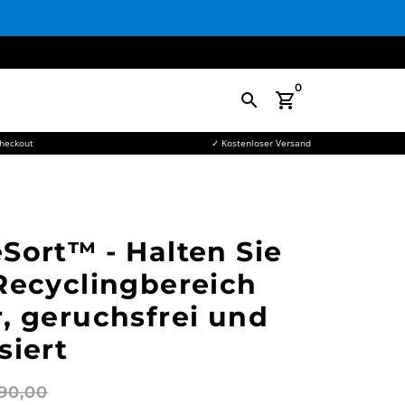
0
search
shopping_cart
Checkout
✓ Kostenloser Versand
Sort™ - Halten Sie
Recyclingbereich
, geruchsfrei und
siert
90,00