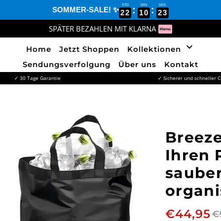
STD
MIN
SEK
:
:
SOMMER-SALE! ✨
22
10
22
SPÄTER BEZAHLEN MIT KLARNA
keyboard_arrow_down
Home
Jetzt Shoppen
Kollektionen
Sendungsverfolgung
Über uns
Kontakt
✓ 30 Tage Garantie
✓ Sicherer und schneller 
Breeze
Ihren 
sauber
organi
€44,95
€