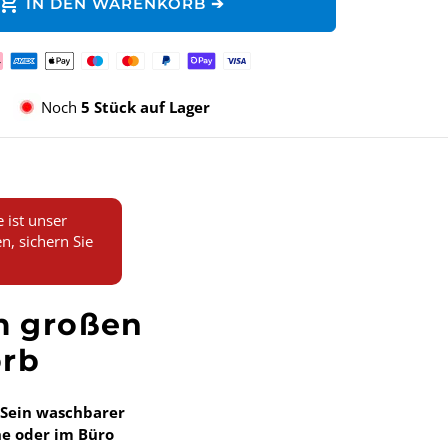
hopping_cart
IN DEN WARENKORB ➔
lungsmethoden
Noch
5 Stück auf Lager
ist unser
n, sichern Sie
m großen
orb
 Sein
waschbarer
he oder im Büro