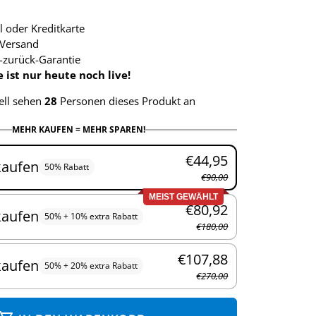
l oder Kreditkarte
Versand
-zurück-Garantie
ist nur heute noch live!
ell sehen
28
Personen dieses Produkt an
MEHR KAUFEN = MEHR SPAREN!
€44,95
kaufen
50% Rabatt
€90,00
MEIST GEWÄHLT
€80,92
kaufen
50% + 10% extra Rabatt
€180,00
€107,88
kaufen
50% + 20% extra Rabatt
€270,00