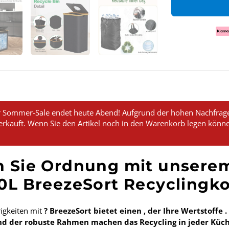
s
Zah
 Sommer-Sale endet heute Abend! Aufgrund der hohen Nachfrage 
erkauft. Wenn Sie den Artikel noch in den Warenkorb legen könne
n Sie Ordnung mit unsere
0L BreezeSort Recyclingk
igkeiten mit
? BreezeSort bietet einen
, der Ihre Wertstoffe
.
d der
robuste Rahmen
machen das Recycling in jeder Küc