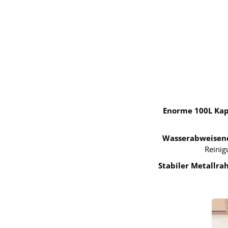
Enorme 100L Kapa
Wasserabweisend
Reini
Stabiler Metallr