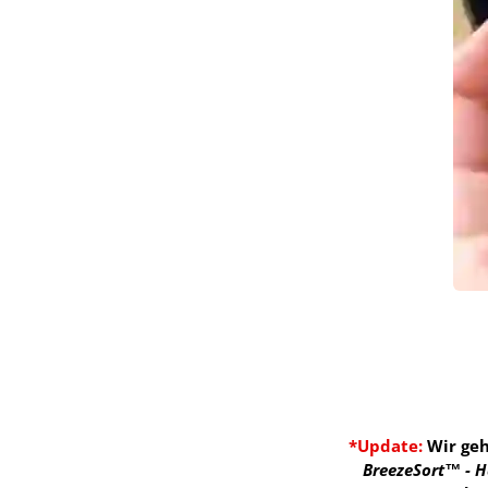
*Update:
Wir geh
BreezeSort™ - Ha