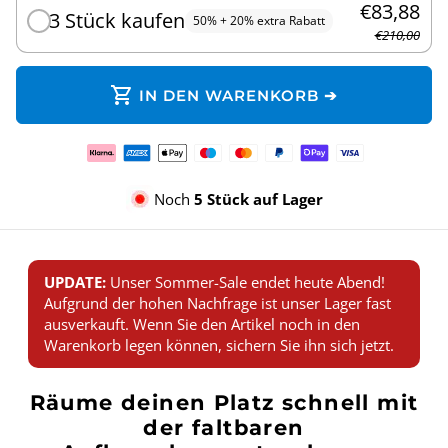
€83,88
3 Stück kaufen
50% + 20% extra Rabatt
€210,00
shopping_cart
IN DEN WARENKORB ➔
Zahlungsmethoden
Noch
5 Stück auf Lager
UPDATE:
Unser Sommer-Sale endet heute Abend!
Aufgrund der hohen Nachfrage ist unser Lager fast
ausverkauft. Wenn Sie den Artikel noch in den
Warenkorb legen können, sichern Sie ihn sich jetzt.
Räume deinen Platz schnell mit
der faltbaren