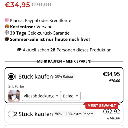
€34,95
€70,00
Klarna, Paypal oder Kreditkarte
Kostenloser
Versand
30 Tage
Geld-zurück-Garantie
Sommer-Sale ist nur heute noch live!
👁️
Aktuell sehen
28
Personen dieses Produkt an
MEHR KAUFEN = MEHR SPAREN!
€34,95
1 Stück kaufen
50% Rabatt
€70,00
Stil
Farbe
MEIST GEWÄHLT
€62,92
2 Stück kaufen
50% + 10% extra Rabatt
€140,00