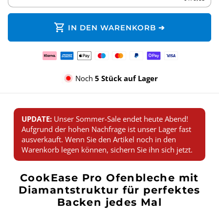
shopping_cart
IN DEN WARENKORB ➔
Zahlungsmethoden
Noch
5 Stück auf Lager
UPDATE:
Unser Sommer-Sale endet heute Abend!
Aufgrund der hohen Nachfrage ist unser Lager fast
ausverkauft. Wenn Sie den Artikel noch in den
Warenkorb legen können, sichern Sie ihn sich jetzt.
CookEase Pro Ofenbleche mit
Diamantstruktur für perfektes
Backen jedes Mal