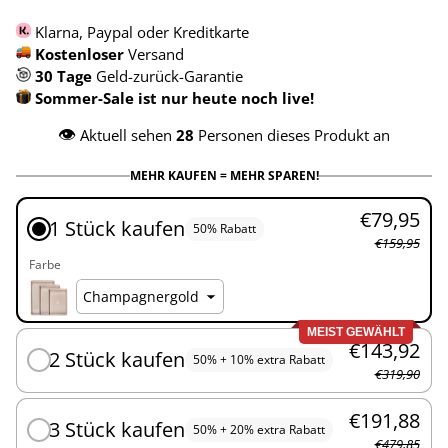
Klarna, Paypal oder Kreditkarte
Kostenloser
Versand
30 Tage
Geld-zurück-Garantie
Sommer-Sale ist nur heute noch live!
👁️
Aktuell sehen
28
Personen dieses Produkt an
MEHR KAUFEN = MEHR SPAREN!
€79,95
1 Stück kaufen
50% Rabatt
€159,95
Farbe
MEIST GEWÄHLT
€143,92
2 Stück kaufen
50% + 10% extra Rabatt
€319,90
€191,88
3 Stück kaufen
50% + 20% extra Rabatt
€479,85