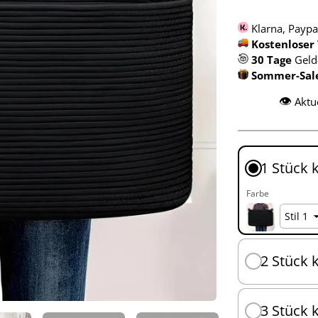
Klarna, Paypa
Kostenloser
30 Tage
Geld
Sommer-Sale 
👁️
Aktu
1 Stück 
Farbe
2 Stück 
3 Stück 