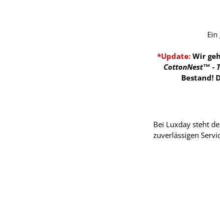
Ein
*Update:
Wir geh
CottonNest™ - T
Bestand!
D
Bei Luxday steht de
zuverlässigen Servi