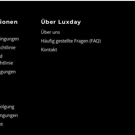
tionen
Über Luxday
Über uns
dingungen
Häufig gestellte Fragen (FAQ)
chtlinie
Kontakt
nd
htlinie
ngungen
olgung
ingungen
ht