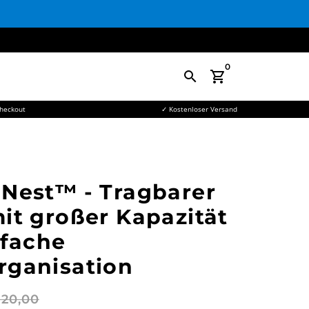
0
search
shopping_cart
Checkout
✓ Kostenloser Versand
Nest™ - Tragbarer
it großer Kapazität
nfache
rganisation
120,00