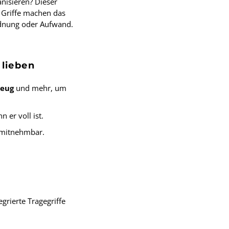
nisieren? Dieser
n Griffe machen das
dnung oder Aufwand.
lieben
zeug
und mehr, um
 er voll ist.
n mitnehmbar.
grierte Tragegriffe