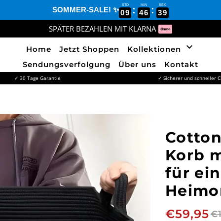
STD
MIN
SEK
:
:
SOMMER-SALE! ✨
09
46
38
SPÄTER BEZAHLEN MIT KLARNA
keyboard_arrow_down
Home
Jetzt Shoppen
Kollektionen
Sendungsverfolgung
Über uns
Kontakt
✓ 30 Tage Garantie
✓ Sicherer und schneller 
Cotton
Korb m
für ei
Heimo
€59,95
€