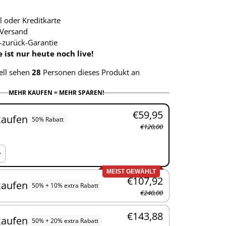
l oder Kreditkarte
Versand
-zurück-Garantie
ist nur heute noch live!
ell sehen
28
Personen dieses Produkt an
MEHR KAUFEN = MEHR SPAREN!
€59,95
kaufen
50% Rabatt
€120,00
MEIST GEWÄHLT
€107,92
kaufen
50% + 10% extra Rabatt
€240,00
€143,88
kaufen
50% + 20% extra Rabatt