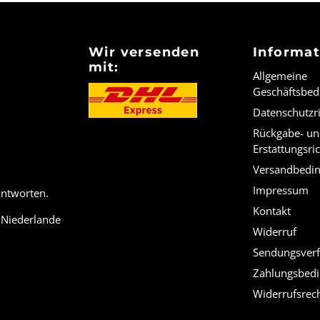
Wir versenden
Informa
mit:
Allgemeine
Geschäftsbe
Datenschutzri
Rückgabe- u
Erstattungsric
Versandbedi
Impressum
antworten.
Kontakt
 Niederlande
Widerruf
Sendungsverf
Zahlungsbed
Widerrufsrec