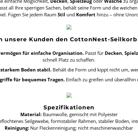
ne einfache Möglichkeit,
Decken
,
Spielzeug
oder
Wäsche
zu orga
asst all Ihre sperrigen Sachen, behält seine Form und die weiche
iel. Fügen Sie jedem Raum
Stil
und
Komfort
hinzu – ohne Unor
 unsere Kunden den CottonNest-Seilkorb 
ermögen für einfache Organisation.
Passt für
Decken
,
Spiel
schnell Platz zu schaffen.
 starkem Boden stabil.
Behält die Form und kippt nicht um, wenn
griffe für bequemes Tragen.
Einfach zu greifen und überallhi
Spezifikationen
Material:
Baumwolle, gemischt mit Polyester
flochtenes Seilgewebe, formstabiler Rahmen, stabiler Boden, inte
Reinigung:
Nur Fleckenreinigung; nicht maschinenwaschbar