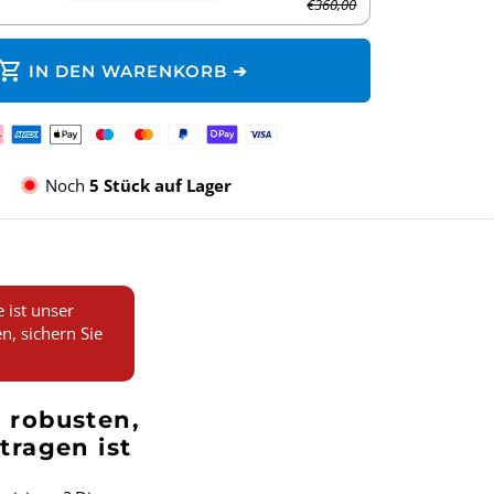
€360,00
hopping_cart
IN DEN WARENKORB ➔
lungsmethoden
Noch
5 Stück auf Lager
ist unser
n, sichern Sie
 robusten,
tragen ist