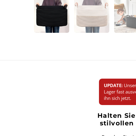
UPDATE:
Unser
Lager fast ausv
ihn sich jetzt.
Halten Si
stilvolle