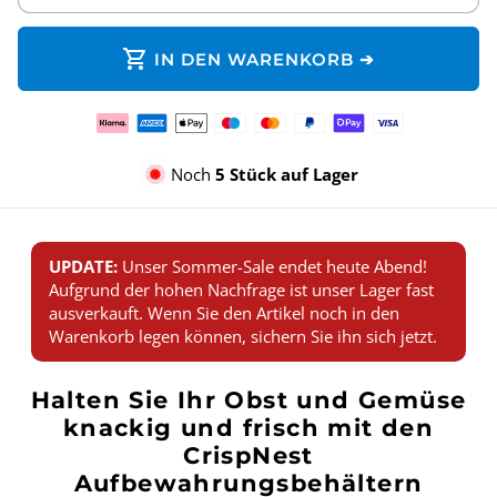
shopping_cart
IN DEN WARENKORB ➔
Zahlungsmethoden
Noch
5 Stück auf Lager
UPDATE:
Unser Sommer-Sale endet heute Abend!
Aufgrund der hohen Nachfrage ist unser Lager fast
ausverkauft. Wenn Sie den Artikel noch in den
Warenkorb legen können, sichern Sie ihn sich jetzt.
Halten Sie Ihr Obst und Gemüse
knackig und frisch mit den
CrispNest
Aufbewahrungsbehältern