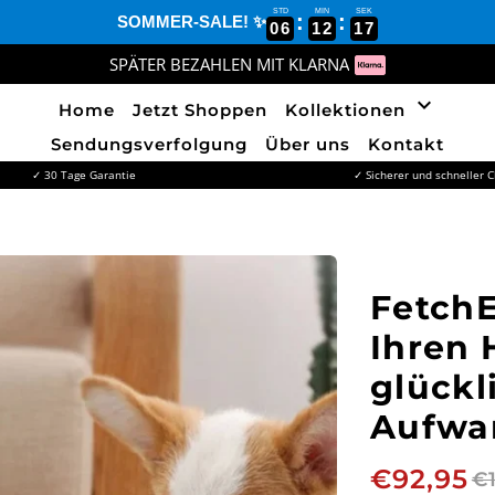
STD
MIN
SEK
:
:
SOMMER-SALE! ✨
06
12
15
SPÄTER BEZAHLEN MIT KLARNA
keyboard_arrow_down
Home
Jetzt Shoppen
Kollektionen
Sendungsverfolgung
Über uns
Kontakt
✓ 30 Tage Garantie
✓ Sicherer und schneller 
FetchE
Ihren 
glückl
Aufwa
€92,95
€