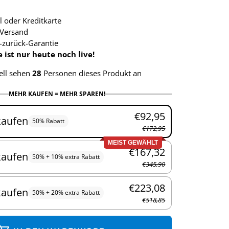
l oder Kreditkarte
Versand
-zurück-Garantie
ist nur heute noch live!
ell sehen
28
Personen dieses Produkt an
MEHR KAUFEN = MEHR SPAREN!
€92,95
kaufen
50% Rabatt
€172,95
MEIST GEWÄHLT
€167,32
kaufen
50% + 10% extra Rabatt
€345,90
€223,08
kaufen
50% + 20% extra Rabatt
€518,85