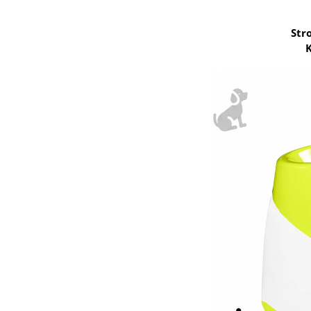
Str
K