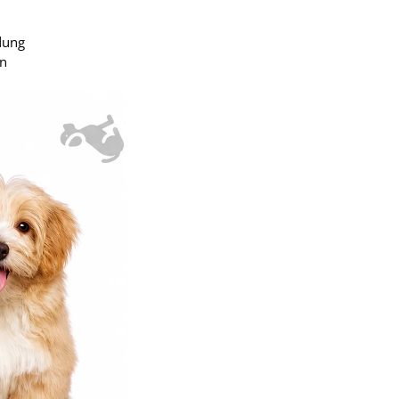
dung
en