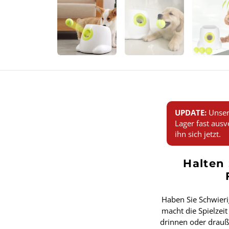
UPDATE:
Unser
Lager fast ausv
ihn sich jetzt.
Halten 
Haben Sie Schwieri
macht die Spielzei
drinnen oder drauße