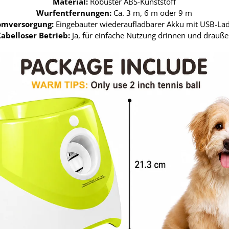
Material:
Robuster ABS-Kunststoff
Wurfentfernungen:
Ca. 3 m, 6 m oder 9 m
omversorgung:
Eingebauter wiederaufladbarer Akku mit USB-La
abelloser Betrieb:
Ja, für einfache Nutzung drinnen und drauß