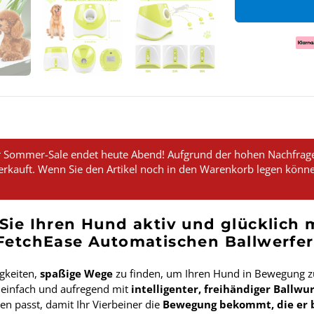
s
Zah
 Sommer-Sale endet heute Abend! Aufgrund der hohen Nachfrage 
erkauft. Wenn Sie den Artikel noch in den Warenkorb legen könne
Sie Ihren Hund aktiv und glücklich
FetchEase Automatischen Ballwerfer
gkeiten,
spaßige Wege
zu finden, um Ihren Hund in Bewegung zu
t einfach und aufregend mit
intelligenter, freihändiger Ballwu
n passt, damit Ihr Vierbeiner die
Bewegung bekommt, die er 