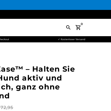
0
search
shopping_cart
Checkout
✓ Kostenloser Versand
ase™ – Halten Sie
Hund aktiv und
ich, ganz ohne
nd
172,95