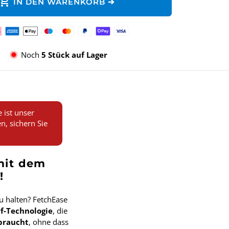
hopping_cart
IN DEN WARENKORB ➔
lungsmethoden
Noch
5 Stück auf Lager
ist unser
n, sichern Sie
 mit dem
!
 halten? FetchEase
rf-Technologie
, die
braucht
, ohne dass