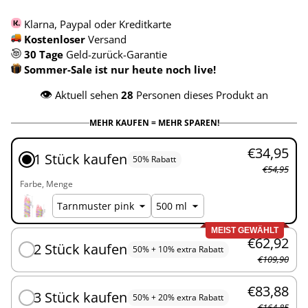
Klarna, Paypal oder Kreditkarte
Kostenloser
Versand
30 Tage
Geld-zurück-Garantie
Sommer-Sale ist nur heute noch live!
👁️
Aktuell sehen
28
Personen dieses Produkt an
MEHR KAUFEN = MEHR SPAREN!
€34,95
1 Stück kaufen
50% Rabatt
€54,95
Farbe
Menge
MEIST GEWÄHLT
€62,92
2 Stück kaufen
50% + 10% extra Rabatt
€109,90
€83,88
3 Stück kaufen
50% + 20% extra Rabatt
€164,85