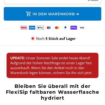
shopping_cart
IN DEN WARENKORB ➔
Zahlungsmethoden
Noch
5 Stück auf Lager
UPDATE:
Unser Sommer-Sale endet heute Abend!
Aufgrund der hohen Nachfrage ist unser Lager fast
ausverkauft. Wenn Sie den Artikel noch in den
Warenkorb legen können, sichern Sie ihn sich jetzt.
Bleiben Sie überall mit der
FlexiSip faltbaren Wasserflasche
hydriert