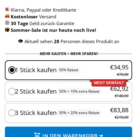
Klarna, Paypal oder Kreditkarte
Kostenloser
Versand
30 Tage
Geld-zurück-Garantie
Sommer-Sale ist nur heute noch live!
👁️
Aktuell sehen
28
Personen dieses Produkt an
MEHR KAUFEN = MEHR SPAREN!
€34,95
1 Stück kaufen
50% Rabatt
€70,00
MEIST GEWÄHLT
€62,92
2 Stück kaufen
50% + 10% extra Rabatt
€140,00
€83,88
3 Stück kaufen
50% + 20% extra Rabatt
€210,00
shopping_cart
IN DEN WARENKORB ➔