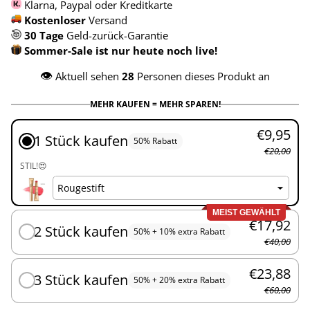
Klarna, Paypal oder Kreditkarte
Kostenloser
Versand
30 Tage
Geld-zurück-Garantie
Sommer-Sale ist nur heute noch live!
👁️
Aktuell sehen
28
Personen dieses Produkt an
MEHR KAUFEN = MEHR SPAREN!
€9,95
1 Stück kaufen
50% Rabatt
€20,00
STIL!😍
MEIST GEWÄHLT
€17,92
2 Stück kaufen
50% + 10% extra Rabatt
€40,00
€23,88
3 Stück kaufen
50% + 20% extra Rabatt
€60,00