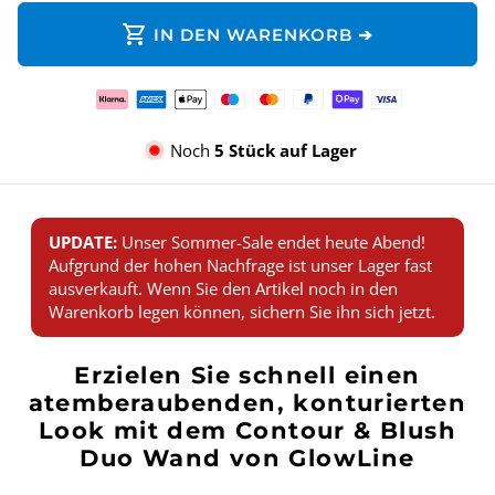
shopping_cart
IN DEN WARENKORB ➔
Zahlungsmethoden
Noch
5 Stück auf Lager
UPDATE:
Unser Sommer-Sale endet heute Abend!
Aufgrund der hohen Nachfrage ist unser Lager fast
ausverkauft. Wenn Sie den Artikel noch in den
Warenkorb legen können, sichern Sie ihn sich jetzt.
Erzielen Sie schnell einen
atemberaubenden, konturierten
Look mit dem Contour & Blush
Duo Wand von GlowLine