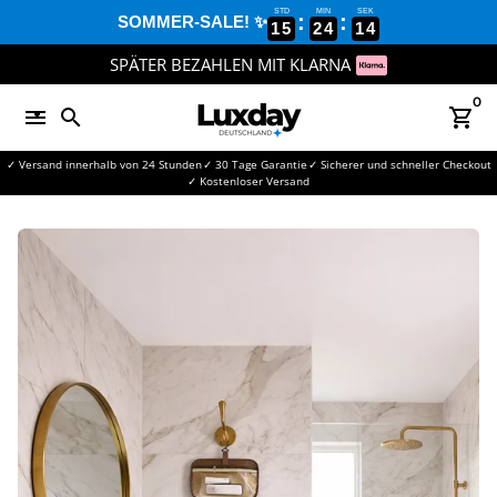
Direkt
STD
MIN
SEK
:
:
SOMMER-SALE! ✨
15
24
14
zum
Inhalt
SPÄTER BEZAHLEN MIT KLARNA
0
menu
search
shopping_cart
✓ Versand innerhalb von 24 Stunden
✓ 30 Tage Garantie
✓ Sicherer und schneller Checkout
✓ Kostenloser Versand