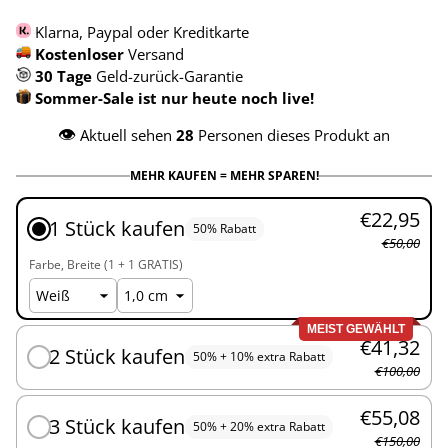
Klarna, Paypal oder Kreditkarte
Kostenloser
Versand
30 Tage
Geld-zurück-Garantie
Sommer-Sale ist nur heute noch live!
👁️
Aktuell sehen
28
Personen dieses Produkt an
MEHR KAUFEN = MEHR SPAREN!
€22,95
1 Stück kaufen
50% Rabatt
€50,00
Farbe
Breite (1 + 1 GRATIS)
MEIST GEWÄHLT
€41,32
2 Stück kaufen
50% + 10% extra Rabatt
€100,00
€55,08
3 Stück kaufen
50% + 20% extra Rabatt
€150,00