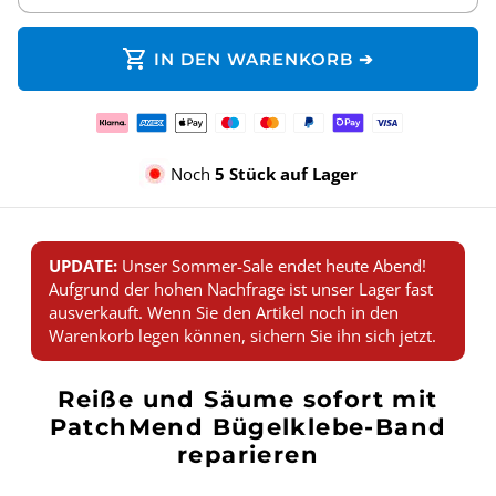
shopping_cart
IN DEN WARENKORB ➔
Zahlungsmethoden
Noch
5 Stück auf Lager
UPDATE:
Unser Sommer-Sale endet heute Abend!
Aufgrund der hohen Nachfrage ist unser Lager fast
ausverkauft. Wenn Sie den Artikel noch in den
Warenkorb legen können, sichern Sie ihn sich jetzt.
Reiße und Säume sofort mit
PatchMend Bügelklebe-Band
reparieren