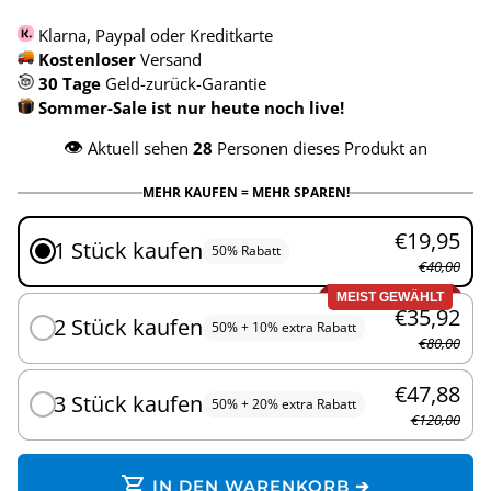
Klarna, Paypal oder Kreditkarte
Kostenloser
Versand
30 Tage
Geld-zurück-Garantie
Sommer-Sale ist nur heute noch live!
👁️
Aktuell sehen
28
Personen dieses Produkt an
MEHR KAUFEN = MEHR SPAREN!
€19,95
1 Stück kaufen
50% Rabatt
€40,00
MEIST GEWÄHLT
€35,92
2 Stück kaufen
50% + 10% extra Rabatt
€80,00
€47,88
3 Stück kaufen
50% + 20% extra Rabatt
€120,00
shopping_cart
IN DEN WARENKORB ➔