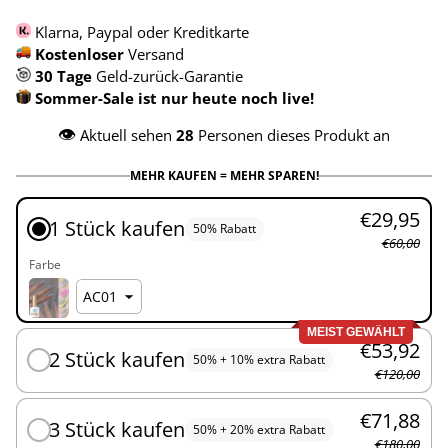
Klarna, Paypal oder Kreditkarte
Kostenloser
Versand
30 Tage
Geld-zurück-Garantie
Sommer-Sale ist nur heute noch live!
👁️
Aktuell sehen
28
Personen dieses Produkt an
MEHR KAUFEN = MEHR SPAREN!
€29,95
1 Stück kaufen
50% Rabatt
€60,00
Farbe
MEIST GEWÄHLT
€53,92
2 Stück kaufen
50% + 10% extra Rabatt
€120,00
€71,88
3 Stück kaufen
50% + 20% extra Rabatt
€180,00