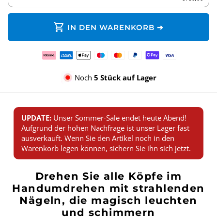
shopping_cart
IN DEN WARENKORB ➔
Zahlungsmethoden
Noch
5 Stück auf Lager
UPDATE:
Unser Sommer-Sale endet heute Abend!
Aufgrund der hohen Nachfrage ist unser Lager fast
ausverkauft. Wenn Sie den Artikel noch in den
Warenkorb legen können, sichern Sie ihn sich jetzt.
Drehen Sie alle Köpfe im
Handumdrehen mit strahlenden
Nägeln, die magisch leuchten
und schimmern