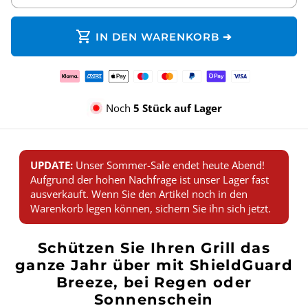
shopping_cart
IN DEN WARENKORB ➔
Zahlungsmethoden
Noch
5 Stück auf Lager
UPDATE:
Unser Sommer-Sale endet heute Abend!
Aufgrund der hohen Nachfrage ist unser Lager fast
ausverkauft. Wenn Sie den Artikel noch in den
Warenkorb legen können, sichern Sie ihn sich jetzt.
Schützen Sie Ihren Grill das
ganze Jahr über mit ShieldGuard
Breeze, bei Regen oder
Sonnenschein