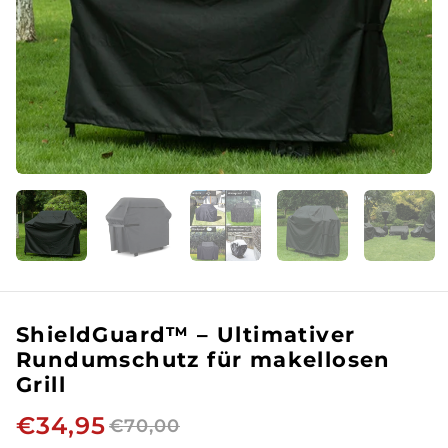
ShieldGuard™ – Ultimativer
Rundumschutz für makellosen
Grill
€34,95
€70,00