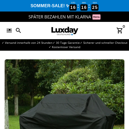
Direkt
STD
MIN
SEK
:
:
SOMMER-SALE! ✨
16
16
24
zum
Inhalt
SPÄTER BEZAHLEN MIT KLARNA
0
menu
search
shopping_cart
✓ Versand innerhalb von 24 Stunden
✓ 30 Tage Garantie
✓ Sicherer und schneller Checkout
✓ Kostenloser Versand