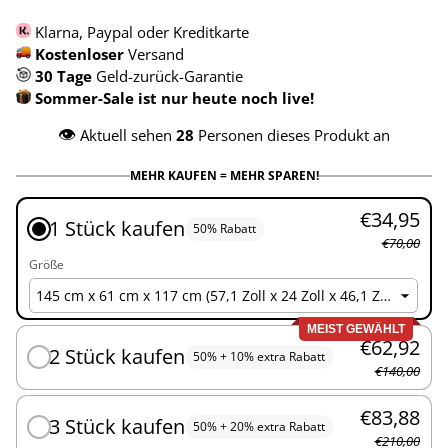
Klarna, Paypal oder Kreditkarte
Kostenloser
Versand
30 Tage
Geld-zurück-Garantie
Sommer-Sale ist nur heute noch live!
👁️
Aktuell sehen
28
Personen dieses Produkt an
MEHR KAUFEN = MEHR SPAREN!
€34,95
1 Stück kaufen
50% Rabatt
€70,00
Größe
MEIST GEWÄHLT
€62,92
2 Stück kaufen
50% + 10% extra Rabatt
€140,00
€83,88
3 Stück kaufen
50% + 20% extra Rabatt
€210,00