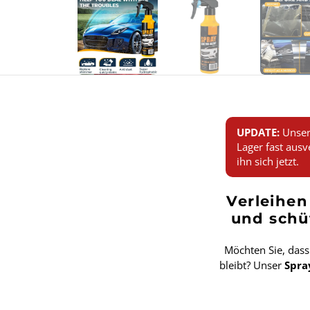
UPDATE:
Unser
Lager fast ausv
ihn sich jetzt.
Verleihen
und schü
Möchten Sie, dass 
bleibt? Unser
Spra