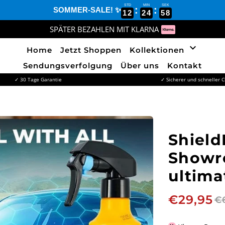
STD
MIN
SEK
:
:
SOMMER-SALE! ✨
12
24
56
SPÄTER BEZAHLEN MIT KLARNA
keyboard_arrow_down
Home
Jetzt Shoppen
Kollektionen
Sendungsverfolgung
Über uns
Kontakt
✓ 30 Tage Garantie
✓ Sicherer und schneller 
Shield
Showr
ultima
€29,95
€