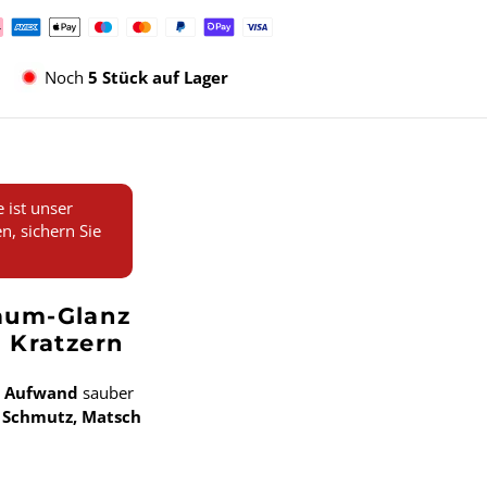
lungsmethoden
Noch
5 Stück auf Lager
ist unser
n, sichern Sie
raum-Glanz
 Kratzern
 Aufwand
sauber
t
Schmutz, Matsch