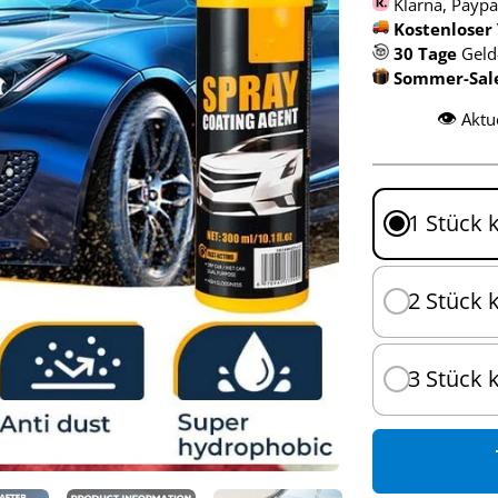
Klarna, Paypa
Kostenloser
30 Tage
Geld
Sommer-Sale 
👁️
Aktu
1 Stück 
2 Stück 
3 Stück 
s