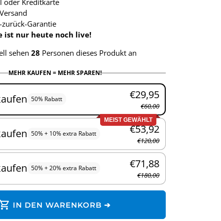
l oder Kreditkarte
Versand
-zurück-Garantie
ist nur heute noch live!
ell sehen
28
Personen dieses Produkt an
MEHR KAUFEN = MEHR SPAREN!
€29,95
kaufen
50% Rabatt
€60,00
MEIST GEWÄHLT
€53,92
kaufen
50% + 10% extra Rabatt
€120,00
€71,88
kaufen
50% + 20% extra Rabatt
€180,00
hopping_cart
IN DEN WARENKORB ➔