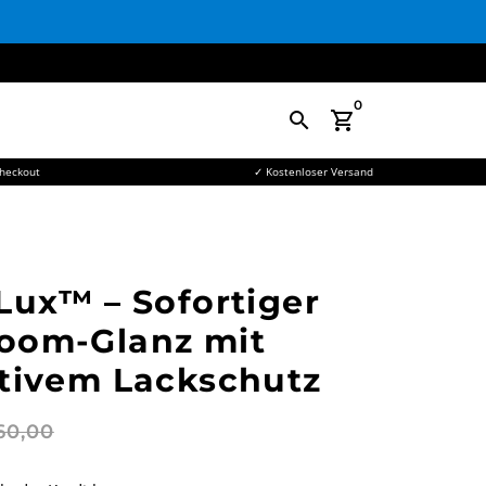
0
search
shopping_cart
Checkout
✓ Kostenloser Versand
Lux™ – Sofortiger
oom-Glanz mit
tivem Lackschutz
60,00