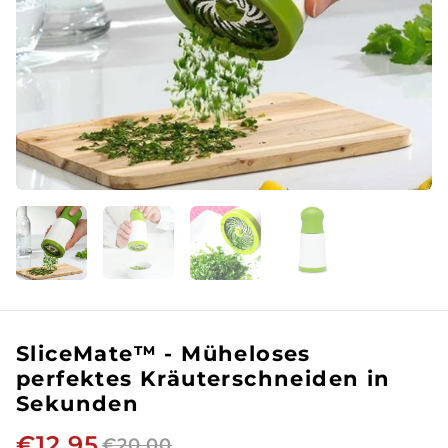
SliceMate™ - Müheloses
perfektes Kräuterschneiden in
Sekunden
€12,95
€20,00