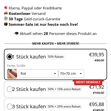
Klarna, Paypal oder Kreditkarte
Kostenloser
Versand
30 Tage
Geld-zurück-Garantie
Sommer-Sale ist nur heute noch live!
👁️
Aktuell sehen
28
Personen dieses Produkt an
MEHR KAUFEN = MEHR SPAREN!
€39,95
1 Stück kaufen
50% Rabatt
€80,00
Farbe
Größe
MEIST GEWÄHLT
€71,92
2 Stück kaufen
50% + 10% extra Rabatt
€160,00
€95,88
3 Stück kaufen
50% + 20% extra Rabatt
€240,00