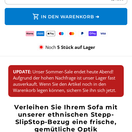
shopping_cart
IN DEN WARENKORB ➔
Zahlungsmethoden
Noch
5 Stück auf Lager
UPDATE:
Unser Sommer-Sale endet heute Abend!
Aufgrund der hohen Nachfrage ist unser Lager fast
ausverkauft. Wenn Sie den Artikel noch in den
Warenkorb legen können, sichern Sie ihn sich jetzt.
Verleihen Sie Ihrem Sofa mit
unserer ethnischen Stepp-
SlipStop-Bezug eine frische,
gemütliche Optik