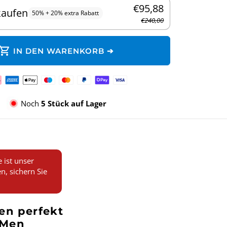
€95,88
kaufen
50% + 20% extra Rabatt
€240,00
hopping_cart
IN DEN WARENKORB ➔
lungsmethoden
Noch
5 Stück auf Lager
ist unser
n, sichern Sie
den perfekt
nMen