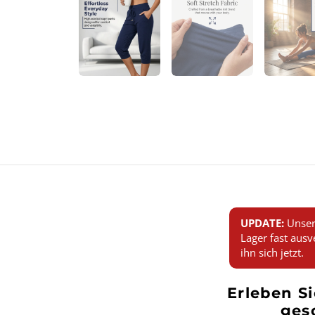
UPDATE:
Unser
Lager fast ausv
ihn sich jetzt.
Erleben Si
ges