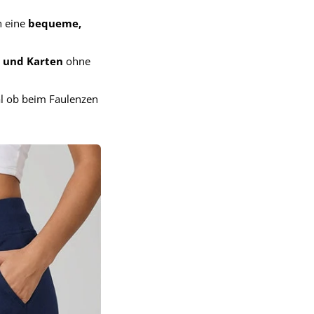
h eine
bequeme,
l und Karten
ohne
al ob beim Faulenzen