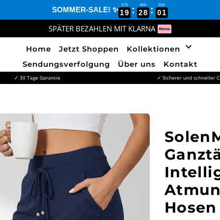
STD
MIN
SEK
:
:
SOMMER-SALE! ✨
19
28
00
SPÄTER BEZAHLEN MIT KLARNA
keyboard_arrow_down
Home
Jetzt Shoppen
Kollektionen
Sendungsverfolgung
Über uns
Kontakt
✓ 30 Tage Garantie
✓ Sicherer und schneller 
Solen
Ganztä
Intell
Atmun
Hosen