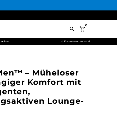
0
search
shopping_cart
Checkout
✓ Kostenloser Versand
Men™ – Müheloser
giger Komfort mit
igenten,
gsaktiven Lounge-