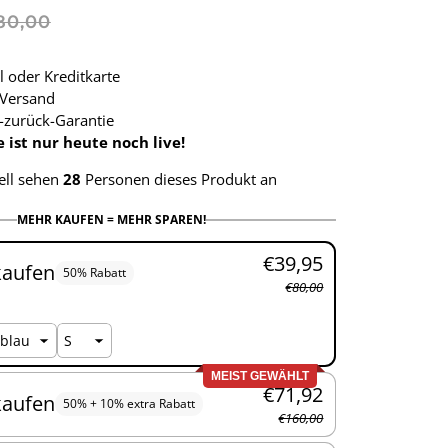
80,00
l oder Kreditkarte
Versand
-zurück-Garantie
ist nur heute noch live!
ell sehen
28
Personen dieses Produkt an
MEHR KAUFEN = MEHR SPAREN!
€39,95
kaufen
50% Rabatt
€80,00
MEIST GEWÄHLT
€71,92
kaufen
50% + 10% extra Rabatt
€160,00