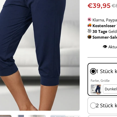
€39,95
€
Klarna, Paypa
Kostenloser
30 Tage
Geld
Sommer-Sale 
👁️
Aktu
1 Stück 
Farbe
Größe
2 Stück 