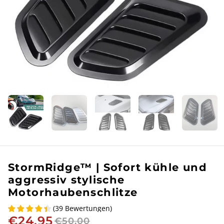
StormRidge™ | Sofort kühle und
aggressiv stylische
Motorhaubenschlitze
(
39
Bewertungen
)
€24,95
€50,00