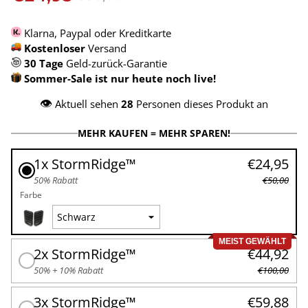
Klarna, Paypal oder Kreditkarte
Kostenloser
Versand
30 Tage
Geld-zurück-Garantie
Sommer-Sale ist nur heute noch live!
👁️
Aktuell sehen
28
Personen dieses Produkt an
MEHR KAUFEN = MEHR SPAREN!
1x StormRidge™
€24,95
50% Rabatt
€50,00
Farbe
MEIST GEWÄHLT
2x StormRidge™
€44,92
50% + 10% Rabatt
€100,00
3x StormRidge™
€59,88