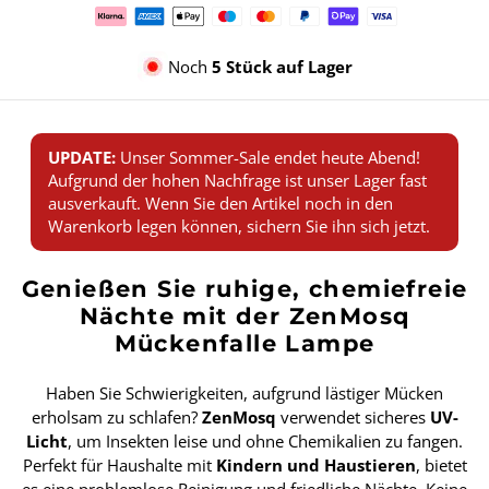
Zahlungsmethoden
Noch
5 Stück auf Lager
UPDATE:
Unser Sommer-Sale endet heute Abend!
Aufgrund der hohen Nachfrage ist unser Lager fast
ausverkauft. Wenn Sie den Artikel noch in den
Warenkorb legen können, sichern Sie ihn sich jetzt.
Genießen Sie ruhige, chemiefreie
Nächte mit der ZenMosq
Mückenfalle Lampe
Haben Sie Schwierigkeiten, aufgrund lästiger Mücken
erholsam zu schlafen?
ZenMosq
verwendet sicheres
UV-
Licht
, um Insekten leise und ohne Chemikalien zu fangen.
Perfekt für Haushalte mit
Kindern und Haustieren
, bietet