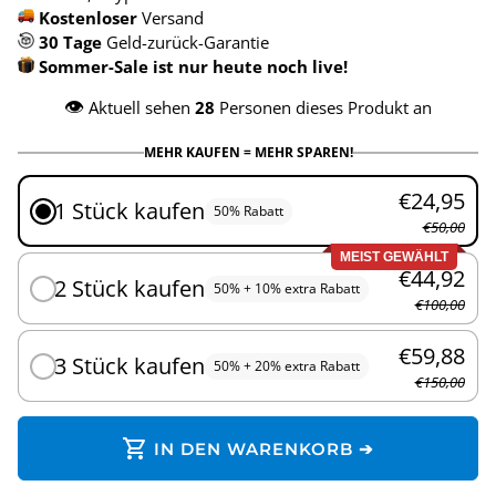
Kostenloser
Versand
30 Tage
Geld-zurück-Garantie
Sommer-Sale ist nur heute noch live!
👁️
Aktuell sehen
28
Personen dieses Produkt an
MEHR KAUFEN = MEHR SPAREN!
€24,95
1 Stück kaufen
50% Rabatt
€50,00
MEIST GEWÄHLT
€44,92
2 Stück kaufen
50% + 10% extra Rabatt
€100,00
€59,88
3 Stück kaufen
50% + 20% extra Rabatt
€150,00
shopping_cart
IN DEN WARENKORB ➔