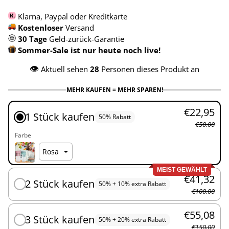
Klarna, Paypal oder Kreditkarte
Kostenloser
Versand
30 Tage
Geld-zurück-Garantie
Sommer-Sale ist nur heute noch live!
👁️
Aktuell sehen
28
Personen dieses Produkt an
MEHR KAUFEN = MEHR SPAREN!
€22,95
1 Stück kaufen
50% Rabatt
€50,00
Farbe
MEIST GEWÄHLT
€41,32
2 Stück kaufen
50% + 10% extra Rabatt
€100,00
€55,08
3 Stück kaufen
50% + 20% extra Rabatt
€150,00