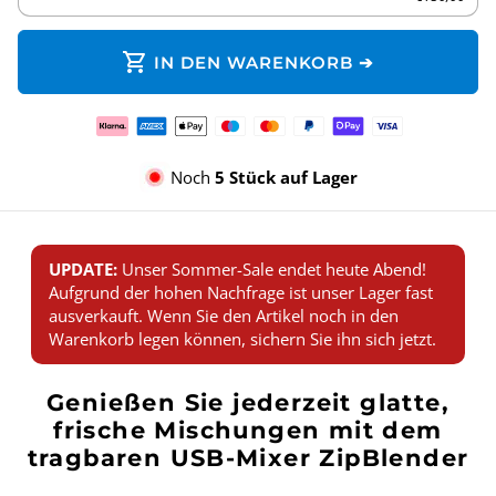
shopping_cart
IN DEN WARENKORB ➔
Zahlungsmethoden
Noch
5 Stück auf Lager
UPDATE:
Unser Sommer-Sale endet heute Abend!
Aufgrund der hohen Nachfrage ist unser Lager fast
ausverkauft. Wenn Sie den Artikel noch in den
Warenkorb legen können, sichern Sie ihn sich jetzt.
Genießen Sie jederzeit glatte,
frische Mischungen mit dem
tragbaren USB-Mixer ZipBlender